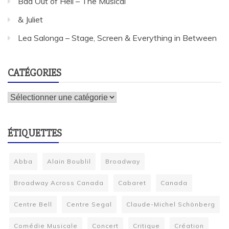
Bad Out of Hell – The Musical
& Juliet
Lea Salonga – Stage, Screen & Everything in Between
CATÉGORIES
Catégories
ÉTIQUETTES
Abba
Alain Boublil
Broadway
Broadway Across Canada
Cabaret
Canada
Centre Bell
Centre Segal
Claude-Michel Schönberg
Comédie Musicale
Concert
Critique
Création