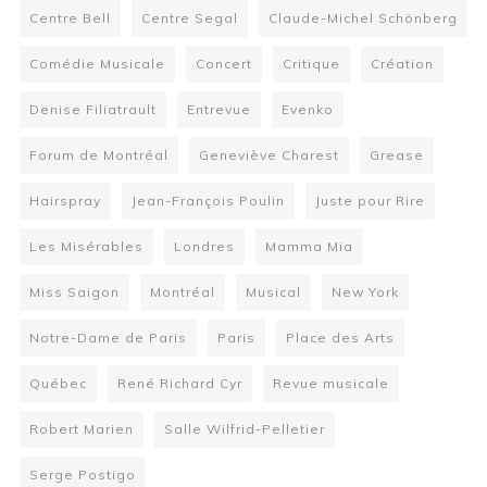
Centre Bell
Centre Segal
Claude-Michel Schönberg
Comédie Musicale
Concert
Critique
Création
Denise Filiatrault
Entrevue
Evenko
Forum de Montréal
Geneviève Charest
Grease
Hairspray
Jean-François Poulin
Juste pour Rire
Les Misérables
Londres
Mamma Mia
Miss Saigon
Montréal
Musical
New York
Notre-Dame de Paris
Paris
Place des Arts
Québec
René Richard Cyr
Revue musicale
Robert Marien
Salle Wilfrid-Pelletier
Serge Postigo