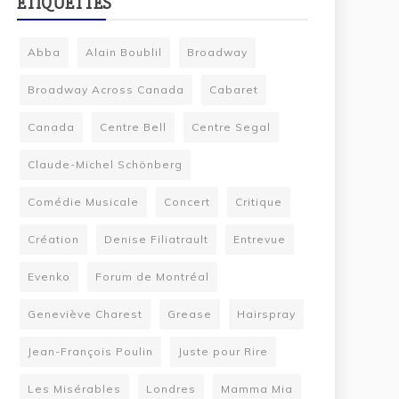
ÉTIQUETTES
Abba
Alain Boublil
Broadway
Broadway Across Canada
Cabaret
Canada
Centre Bell
Centre Segal
Claude-Michel Schönberg
Comédie Musicale
Concert
Critique
Création
Denise Filiatrault
Entrevue
Evenko
Forum de Montréal
Geneviève Charest
Grease
Hairspray
Jean-François Poulin
Juste pour Rire
Les Misérables
Londres
Mamma Mia