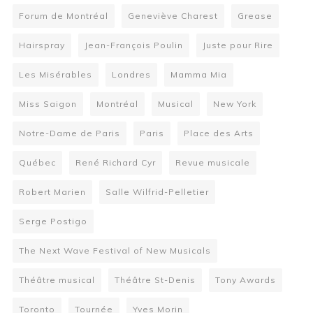
Forum de Montréal
Geneviève Charest
Grease
Hairspray
Jean-François Poulin
Juste pour Rire
Les Misérables
Londres
Mamma Mia
Miss Saigon
Montréal
Musical
New York
Notre-Dame de Paris
Paris
Place des Arts
Québec
René Richard Cyr
Revue musicale
Robert Marien
Salle Wilfrid-Pelletier
Serge Postigo
The Next Wave Festival of New Musicals
Théâtre musical
Théâtre St-Denis
Tony Awards
Toronto
Tournée
Yves Morin